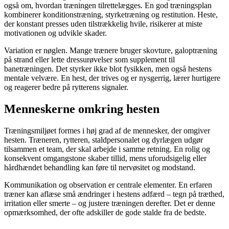
også om, hvordan træningen tilrettelægges. En god træningsplan
kombinerer konditionstræning, styrketræning og restitution. Heste,
der konstant presses uden tilstrækkelig hvile, risikerer at miste
motivationen og udvikle skader.
Variation er nøglen. Mange trænere bruger skovture, galoptræning
på strand eller lette dressurøvelser som supplement til
banetræningen. Det styrker ikke blot fysikken, men også hestens
mentale velvære. En hest, der trives og er nysgerrig, lærer hurtigere
og reagerer bedre på rytterens signaler.
Menneskerne omkring hesten
Træningsmiljøet formes i høj grad af de mennesker, der omgiver
hesten. Træneren, rytteren, staldpersonalet og dyrlægen udgør
tilsammen et team, der skal arbejde i samme retning. En rolig og
konsekvent omgangstone skaber tillid, mens uforudsigelig eller
hårdhændet behandling kan føre til nervøsitet og modstand.
Kommunikation og observation er centrale elementer. En erfaren
træner kan aflæse små ændringer i hestens adfærd – tegn på træthed,
irritation eller smerte – og justere træningen derefter. Det er denne
opmærksomhed, der ofte adskiller de gode stalde fra de bedste.