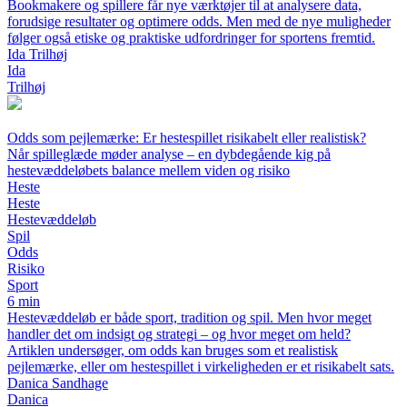
Bookmakere og spillere får nye værktøjer til at analysere data,
forudsige resultater og optimere odds. Men med de nye muligheder
følger også etiske og praktiske udfordringer for sportens fremtid.
Ida Trilhøj
Ida
Trilhøj
Odds som pejlemærke: Er hestespillet risikabelt eller realistisk?
Når spilleglæde møder analyse – en dybdegående kig på
hestevæddeløbets balance mellem viden og risiko
Heste
Heste
Hestevæddeløb
Spil
Odds
Risiko
Sport
6 min
Hestevæddeløb er både sport, tradition og spil. Men hvor meget
handler det om indsigt og strategi – og hvor meget om held?
Artiklen undersøger, om odds kan bruges som et realistisk
pejlemærke, eller om hestespillet i virkeligheden er et risikabelt sats.
Danica Sandhage
Danica