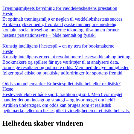
Træningsmiljøets betydning for væddeløbshestens præstation
Heste
Et optimalt træningsmiljø er nøglen til væddeløbshestens succes.
Artiklen dykker ned i, hvordan fysiske rammer, menneskelig
kontakt, social trivsel og moderne teknologi tilsammen former
hestens præstationsevne – både mentalt og fysisk.
Kunstig intelligens i hestespil – en ny æra for bookmakerne
Heste
Kunstig intelligens er ved at revolutionere hestevæddeløb og betting.
Bookmakere og spillere får nye værktøjer til at analysere data,
forudsige resultater og optimere odds. Men med de nye muligheder
følger også etiske og praktiske udfordringer for sportens fremtid.
Odds som pejlemærke: Er hestespillet risikabelt eller realistisk?
Heste
Hestevæddeløb er både sport, tradition og spil. Men hvor meget
handler det om indsigt og strategi – og hvor meget om held?
Artiklen undersøger, om odds kan bruges som et realistisk
pejlemærke, eller om hestespillet i virkeligheden er et risikabelt sats.
Helheden skaber vinderen