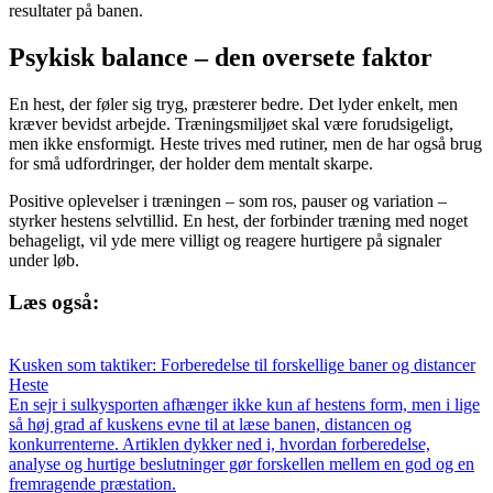
resultater på banen.
Psykisk balance – den oversete faktor
En hest, der føler sig tryg, præsterer bedre. Det lyder enkelt, men
kræver bevidst arbejde. Træningsmiljøet skal være forudsigeligt,
men ikke ensformigt. Heste trives med rutiner, men de har også brug
for små udfordringer, der holder dem mentalt skarpe.
Positive oplevelser i træningen – som ros, pauser og variation –
styrker hestens selvtillid. En hest, der forbinder træning med noget
behageligt, vil yde mere villigt og reagere hurtigere på signaler
under løb.
Læs også:
Kusken som taktiker: Forberedelse til forskellige baner og distancer
Heste
En sejr i sulkysporten afhænger ikke kun af hestens form, men i lige
så høj grad af kuskens evne til at læse banen, distancen og
konkurrenterne. Artiklen dykker ned i, hvordan forberedelse,
analyse og hurtige beslutninger gør forskellen mellem en god og en
fremragende præstation.