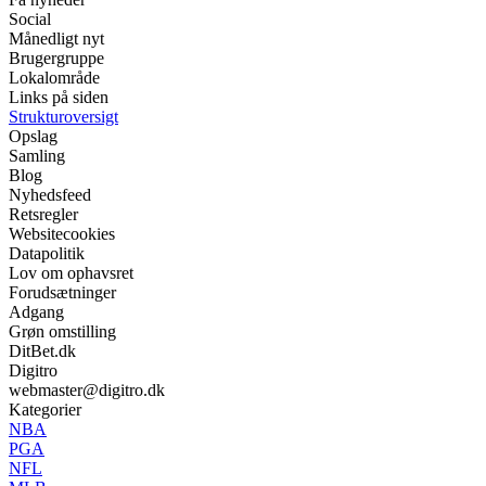
Social
Månedligt nyt
Brugergruppe
Lokalområde
Links på siden
Strukturoversigt
Opslag
Samling
Blog
Nyhedsfeed
Retsregler
Websitecookies
Datapolitik
Lov om ophavsret
Forudsætninger
Adgang
Grøn omstilling
DitBet.dk
Digitro
webmaster@digitro.dk
Kategorier
NBA
PGA
NFL