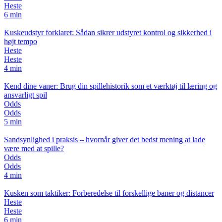
Heste
6 min
Kuskeudstyr forklaret: Sådan sikrer udstyret kontrol og sikkerhed i
højt tempo
Heste
Heste
4 min
Kend dine vaner: Brug din spillehistorik som et værktøj til læring og
ansvarligt spil
Odds
Odds
5 min
Sandsynlighed i praksis – hvornår giver det bedst mening at lade
være med at spille?
Odds
Odds
4 min
Kusken som taktiker: Forberedelse til forskellige baner og distancer
Heste
Heste
6 min