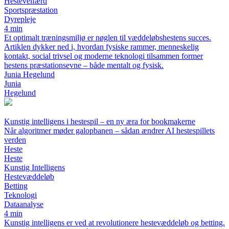
Hestevelfærd
Sportspræstation
Dyrepleje
4 min
Et optimalt træningsmiljø er nøglen til væddeløbshestens succes.
Artiklen dykker ned i, hvordan fysiske rammer, menneskelig
kontakt, social trivsel og moderne teknologi tilsammen former
hestens præstationsevne – både mentalt og fysisk.
Junia Hegelund
Junia
Hegelund
Kunstig intelligens i hestespil – en ny æra for bookmakerne
Når algoritmer møder galopbanen – sådan ændrer AI hestespillets
verden
Heste
Heste
Kunstig Intelligens
Hestevæddeløb
Betting
Teknologi
Dataanalyse
4 min
Kunstig intelligens er ved at revolutionere hestevæddeløb og betting.