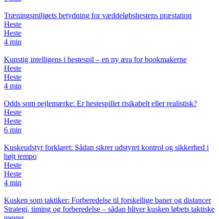
Træningsmiljøets betydning for væddeløbshestens præstation
Heste
Heste
4 min
Kunstig intelligens i hestespil – en ny æra for bookmakerne
Heste
Heste
4 min
Odds som pejlemærke: Er hestespillet risikabelt eller realistisk?
Heste
Heste
6 min
Kuskeudstyr forklaret: Sådan sikrer udstyret kontrol og sikkerhed i
højt tempo
Heste
Heste
4 min
Kusken som taktiker: Forberedelse til forskellige baner og distancer
Strategi, timing og forberedelse – sådan bliver kusken løbets taktiske
mester