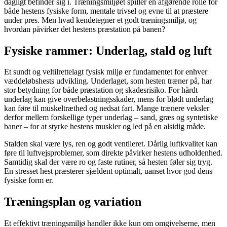
dagligt befinder sig i. Træningsmiljøet spiller en afgørende rolle for
både hestens fysiske form, mentale trivsel og evne til at præstere
under pres. Men hvad kendetegner et godt træningsmiljø, og
hvordan påvirker det hestens præstation på banen?
Fysiske rammer: Underlag, stald og luft
Et sundt og veltilrettelagt fysisk miljø er fundamentet for enhver
væddeløbshests udvikling. Underlaget, som hesten træner på, har
stor betydning for både præstation og skadesrisiko. For hårdt
underlag kan give overbelastningsskader, mens for blødt underlag
kan føre til muskeltræthed og nedsat fart. Mange trænere veksler
derfor mellem forskellige typer underlag – sand, græs og syntetiske
baner – for at styrke hestens muskler og led på en alsidig måde.
Stalden skal være lys, ren og godt ventileret. Dårlig luftkvalitet kan
føre til luftvejsproblemer, som direkte påvirker hestens udholdenhed.
Samtidig skal der være ro og faste rutiner, så hesten føler sig tryg.
En stresset hest præsterer sjældent optimalt, uanset hvor god dens
fysiske form er.
Træningsplan og variation
Et effektivt træningsmiljø handler ikke kun om omgivelserne, men