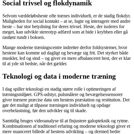
Social trivsel og flokdynamik
Selvom væddeløbsheste ofte trænes individuelt, er de stadig flokdyr.
Muligheden for social kontakt – at se, lugte og interagere med andre
heste – har stor betydning for deres trivsel. Heste, der isoleres for
meget, kan udvikle stereotyp adfærd som at bide i krybben eller gå
rastløst rundt i boksen.
Mange moderne træningscentre indretter derfor foldsystemer, hvor
hestene kan komme ud dagligt og bevæge sig frit. Det styrker både
muskler, led og sind – og giver en mere afbalanceret hest, der er klar
til at yde sit bedste, når det gælder.
Teknologi og data i moderne træning
I dag spiller teknologi en stadig større rolle i optimeringen af
træningsmiljøet. GPS-udstyr, pulsmålere og bevægelsessensorer
giver trænere præcise data om hestens præstation og restitution. Det
gør det muligt at tilpasse træningen individuelt og opdage
overbelastning, før den udvikler sig til skade.
Samtidig bruges videoanalyse til at finjustere galopteknik og rytme.
Kombinationen af traditionel erfaring og moderne teknologi giver et
mere nuanceret billede af hestens udvikling – og dermed bedre