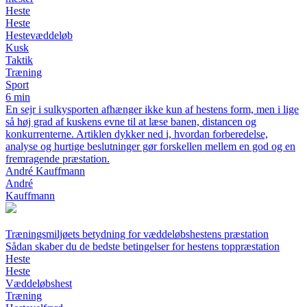
Heste
Heste
Hestevæddeløb
Kusk
Taktik
Træning
Sport
6 min
En sejr i sulkysporten afhænger ikke kun af hestens form, men i lige
så høj grad af kuskens evne til at læse banen, distancen og
konkurrenterne. Artiklen dykker ned i, hvordan forberedelse,
analyse og hurtige beslutninger gør forskellen mellem en god og en
fremragende præstation.
André Kauffmann
André
Kauffmann
Træningsmiljøets betydning for væddeløbshestens præstation
Sådan skaber du de bedste betingelser for hestens toppræstation
Heste
Heste
Væddeløbshest
Træning