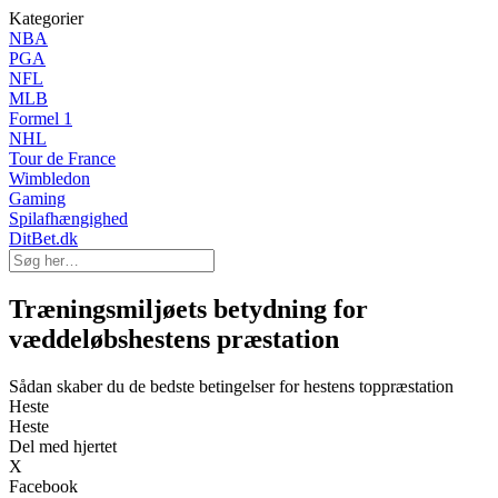
Kategorier
NBA
PGA
NFL
MLB
Formel 1
NHL
Tour de France
Wimbledon
Gaming
Spilafhængighed
DitBet.dk
Træningsmiljøets betydning for
væddeløbshestens præstation
Sådan skaber du de bedste betingelser for hestens toppræstation
Heste
Heste
Del med hjertet
X
Facebook