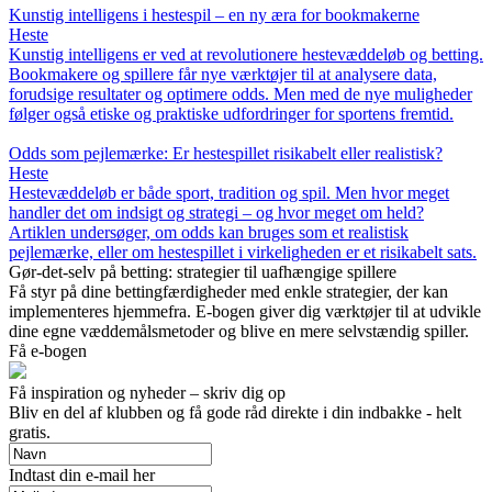
Kunstig intelligens i hestespil – en ny æra for bookmakerne
Heste
Kunstig intelligens er ved at revolutionere hestevæddeløb og betting.
Bookmakere og spillere får nye værktøjer til at analysere data,
forudsige resultater og optimere odds. Men med de nye muligheder
følger også etiske og praktiske udfordringer for sportens fremtid.
Odds som pejlemærke: Er hestespillet risikabelt eller realistisk?
Heste
Hestevæddeløb er både sport, tradition og spil. Men hvor meget
handler det om indsigt og strategi – og hvor meget om held?
Artiklen undersøger, om odds kan bruges som et realistisk
pejlemærke, eller om hestespillet i virkeligheden er et risikabelt sats.
Gør-det-selv på betting: strategier til uafhængige spillere
Få styr på dine bettingfærdigheder med enkle strategier, der kan
implementeres hjemmefra. E-bogen giver dig værktøjer til at udvikle
dine egne væddemålsmetoder og blive en mere selvstændig spiller.
Få e-bogen
Få inspiration og nyheder – skriv dig op
Bliv en del af klubben og få gode råd direkte i din indbakke - helt
gratis.
Indtast din e-mail her