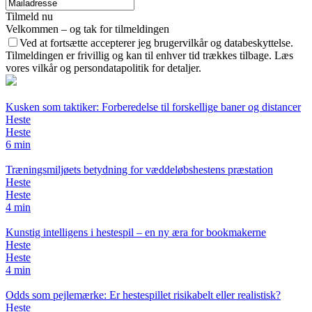
Tilmeld nu
Velkommen – og tak for tilmeldingen
Ved at fortsætte accepterer jeg brugervilkår og databeskyttelse.
Tilmeldingen er frivillig og kan til enhver tid trækkes tilbage. Læs
vores vilkår og persondatapolitik for detaljer.
Kusken som taktiker: Forberedelse til forskellige baner og distancer
Heste
Heste
6 min
Træningsmiljøets betydning for væddeløbshestens præstation
Heste
Heste
4 min
Kunstig intelligens i hestespil – en ny æra for bookmakerne
Heste
Heste
4 min
Odds som pejlemærke: Er hestespillet risikabelt eller realistisk?
Heste