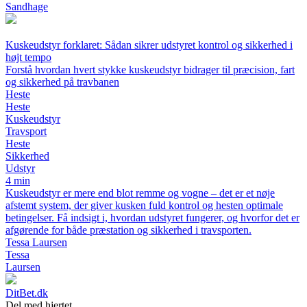
Sandhage
Kuskeudstyr forklaret: Sådan sikrer udstyret kontrol og sikkerhed i
højt tempo
Forstå hvordan hvert stykke kuskeudstyr bidrager til præcision, fart
og sikkerhed på travbanen
Heste
Heste
Kuskeudstyr
Travsport
Heste
Sikkerhed
Udstyr
4 min
Kuskeudstyr er mere end blot remme og vogne – det er et nøje
afstemt system, der giver kusken fuld kontrol og hesten optimale
betingelser. Få indsigt i, hvordan udstyret fungerer, og hvorfor det er
afgørende for både præstation og sikkerhed i travsporten.
Tessa Laursen
Tessa
Laursen
DitBet.dk
Del med hjertet