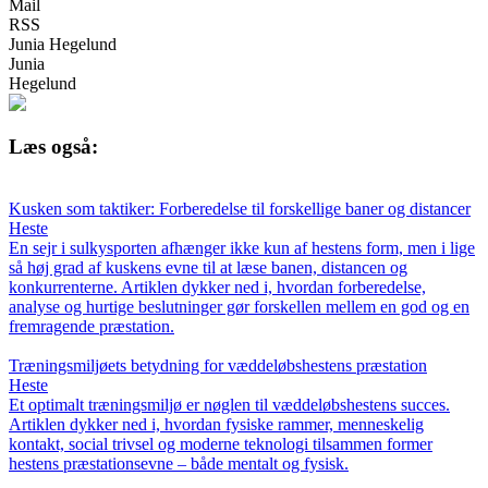
Mail
RSS
Junia Hegelund
Junia
Hegelund
Læs også:
Kusken som taktiker: Forberedelse til forskellige baner og distancer
Heste
En sejr i sulkysporten afhænger ikke kun af hestens form, men i lige
så høj grad af kuskens evne til at læse banen, distancen og
konkurrenterne. Artiklen dykker ned i, hvordan forberedelse,
analyse og hurtige beslutninger gør forskellen mellem en god og en
fremragende præstation.
Træningsmiljøets betydning for væddeløbshestens præstation
Heste
Et optimalt træningsmiljø er nøglen til væddeløbshestens succes.
Artiklen dykker ned i, hvordan fysiske rammer, menneskelig
kontakt, social trivsel og moderne teknologi tilsammen former
hestens præstationsevne – både mentalt og fysisk.