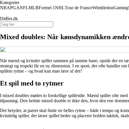
Kategorier
NBA
PGA
NFL
MLB
Formel 1
NHL
Tour de France
Wimbledon
Gaming
DitBet.dk
Mixed doubles: Når kønsdynamikken ændrer
Når mænd og kvinder spiller sammen på samme bane, opstår der en særlig
strategi og respekt får en ny dimension. I en sport, der ofte handler
spillets rytme – og hvad kan man lære af det?
Et spil med to rytmer
I mixed doubles mødes to forskellige spillestile. Mænd spiller ofte med
tilpasning. Den bedste mixed double er ikke den, hvor den ene dominer
Det betyder, at parret skal finde en fælles rytme – både i tempo og kom
kvindelig spiller, der læser spillet bedre og placerer bolden taktisk, sk