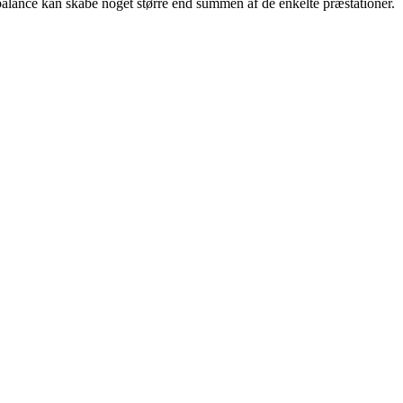
balance kan skabe noget større end summen af de enkelte præstationer.