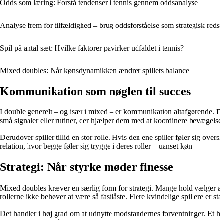
Odds som læring: Forstå tendenser i tennis gennem oddsanalyse
Analyse frem for tilfældighed – brug oddsforståelse som strategisk red
Spil på antal sæt: Hvilke faktorer påvirker udfaldet i tennis?
Mixed doubles: Når kønsdynamikken ændrer spillets balance
Kommunikation som nøglen til succes
I double generelt – og især i mixed – er kommunikation altafgørende. 
små signaler eller rutiner, der hjælper dem med at koordinere bevægels
Derudover spiller tillid en stor rolle. Hvis den ene spiller føler sig ov
relation, hvor begge føler sig trygge i deres roller – uanset køn.
Strategi: Når styrke møder finesse
Mixed doubles kræver en særlig form for strategi. Mange hold vælger a
rollerne ikke behøver at være så fastlåste. Flere kvindelige spillere er 
Det handler i høj grad om at udnytte modstandernes forventninger. Et h