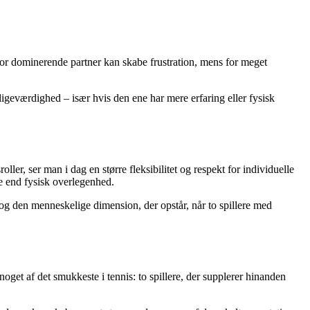
 for dominerende partner kan skabe frustration, mens for meget
igeværdighed – især hvis den ene har mere erfaring eller fysisk
ler, ser man i dag en større fleksibilitet og respekt for individuelle
re end fysisk overlegenhed.
g den menneskelige dimension, der opstår, når to spillere med
get af det smukkeste i tennis: to spillere, der supplerer hinanden