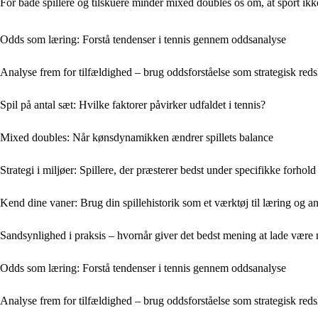
For både spillere og tilskuere minder mixed doubles os om, at sport i
Odds som læring: Forstå tendenser i tennis gennem oddsanalyse
Analyse frem for tilfældighed – brug oddsforståelse som strategisk red
Spil på antal sæt: Hvilke faktorer påvirker udfaldet i tennis?
Mixed doubles: Når kønsdynamikken ændrer spillets balance
Strategi i miljøer: Spillere, der præsterer bedst under specifikke forhold
Kend dine vaner: Brug din spillehistorik som et værktøj til læring og ans
Sandsynlighed i praksis – hvornår giver det bedst mening at lade være 
Odds som læring: Forstå tendenser i tennis gennem oddsanalyse
Analyse frem for tilfældighed – brug oddsforståelse som strategisk red