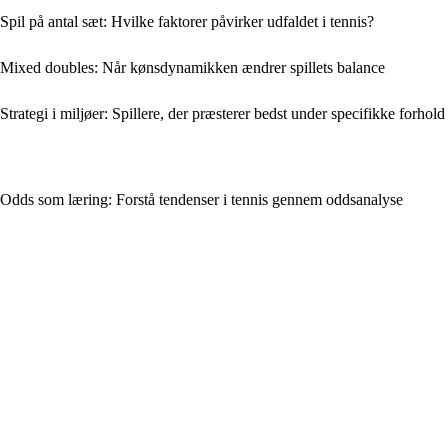
Spil på antal sæt: Hvilke faktorer påvirker udfaldet i tennis?
Mixed doubles: Når kønsdynamikken ændrer spillets balance
Strategi i miljøer: Spillere, der præsterer bedst under specifikke forhold
Odds som læring: Forstå tendenser i tennis gennem oddsanalyse