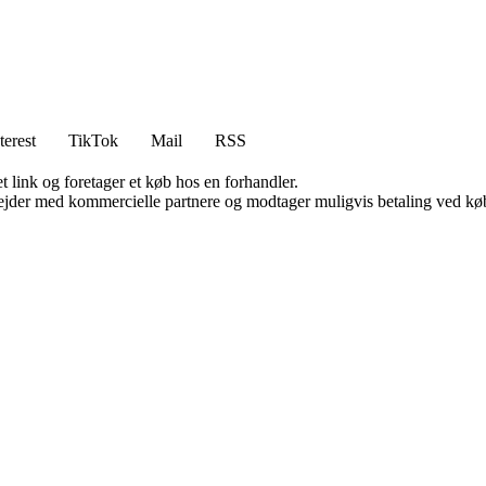
terest
TikTok
Mail
RSS
t link og foretager et køb hos en forhandler.
jder med kommercielle partnere og modtager muligvis betaling ved køb.