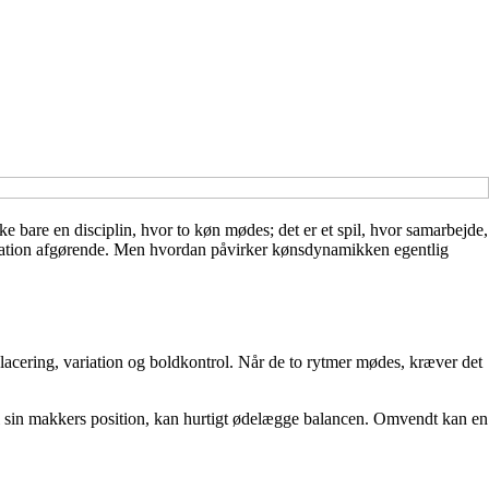
bare en disciplin, hvor to køn mødes; det er et spil, hvor samarbejde,
nikation afgørende. Men hvordan påvirker kønsdynamikken egentlig
placering, variation og boldkontrol. Når de to rytmer mødes, kræver det
til sin makkers position, kan hurtigt ødelægge balancen. Omvendt kan en