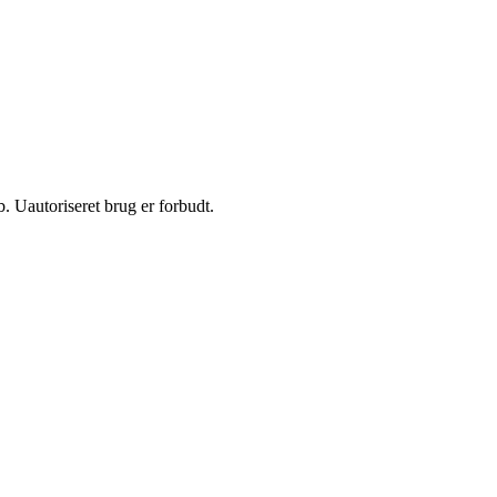
 Uautoriseret brug er forbudt.