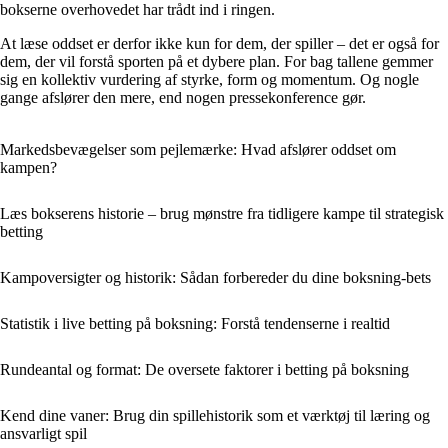
bokserne overhovedet har trådt ind i ringen.
At læse oddset er derfor ikke kun for dem, der spiller – det er også for
dem, der vil forstå sporten på et dybere plan. For bag tallene gemmer
sig en kollektiv vurdering af styrke, form og momentum. Og nogle
gange afslører den mere, end nogen pressekonference gør.
Markedsbevægelser som pejlemærke: Hvad afslører oddset om
kampen?
Læs bokserens historie – brug mønstre fra tidligere kampe til strategisk
betting
Kampoversigter og historik: Sådan forbereder du dine boksning-bets
Statistik i live betting på boksning: Forstå tendenserne i realtid
Rundeantal og format: De oversete faktorer i betting på boksning
Kend dine vaner: Brug din spillehistorik som et værktøj til læring og
ansvarligt spil