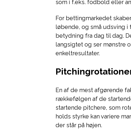
som i f.eks. fodbold eller 
For bettingmarkedet skaber
løbende, og små udsving i f
betydning fra dag til dag. D
langsigtet og ser mønstre o
enkeltresultater.
Pitchingrotatione
En af de mest afgørende fak
rækkefølgen af de startende
startende pitchere, som rote
holds styrke kan variere ma
der står på højen.