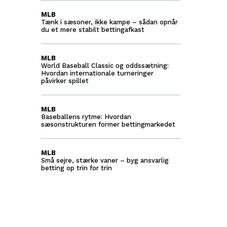
MLB
Tænk i sæsoner, ikke kampe – sådan opnår
du et mere stabilt bettingafkast
MLB
World Baseball Classic og oddssætning:
Hvordan internationale turneringer
påvirker spillet
MLB
Baseballens rytme: Hvordan
sæsonstrukturen former bettingmarkedet
MLB
Små sejre, stærke vaner – byg ansvarlig
betting op trin for trin