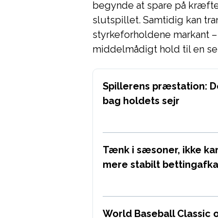
begynde at spare på kræfter
slutspillet. Samtidig kan tra
styrkeforholdene markant – 
middelmådigt hold til en se
Spillerens præstation: 
bag holdets sejr
Tænk i sæsoner, ikke ka
mere stabilt bettingafka
World Baseball Classic