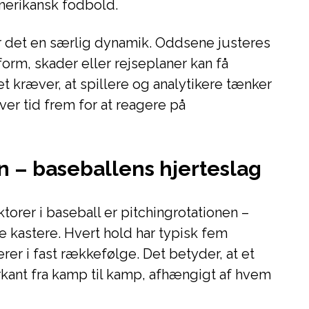
amerikansk fodbold.
 det en særlig dynamik. Oddsene justeres
orm, skader eller rejseplaner kan få
et kræver, at spillere og analytikere tænker
ver tid frem for at reagere på
n – baseballens hjerteslag
torer i baseball er pitchingrotationen –
 kastere. Hvert hold har typisk fem
rer i fast rækkefølge. Det betyder, at et
rkant fra kamp til kamp, afhængigt af hvem