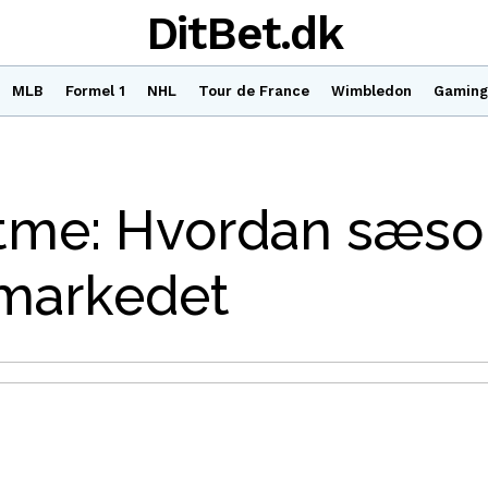
DitBet.dk
MLB
Formel 1
NHL
Tour de France
Wimbledon
Gaming
ytme: Hvordan sæso
gmarkedet