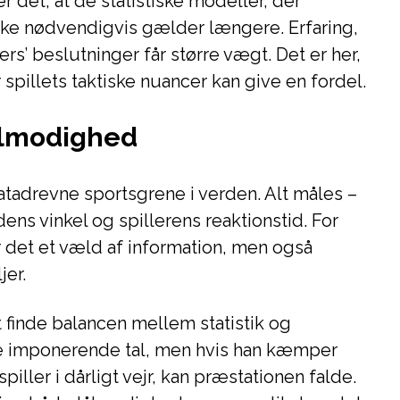
 det, at de statistiske modeller, der
ikke nødvendigvis gælder længere. Erfaring,
s’ beslutninger får større vægt. Det er her,
r spillets taktiske nuancer kan give en fordel.
tålmodighed
atadrevne sportsgrene i verden. Alt måles –
dens vinkel og spillerens reaktionstid. For
r det et væld af information, men også
jer.
t finde balancen mellem statistik og
ave imponerende tal, men hvis han kæmper
iller i dårligt vejr, kan præstationen falde.