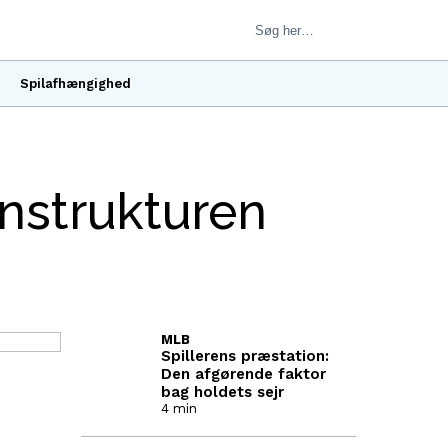
Spilafhængighed
nstrukturen
MLB
Spillerens præstation:
Den afgørende faktor
bag holdets sejr
4 min