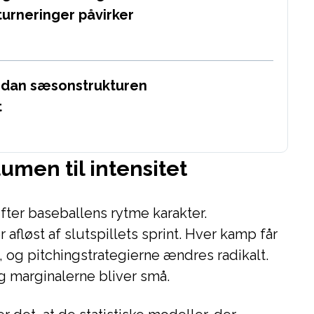
turneringer påvirker
rdan sæsonstrukturen
t
lumen til intensitet
fter baseballens rytme karakter.
 afløst af slutspillets sprint. Hver kamp får
 og pitchingstrategierne ændres radikalt.
g marginalerne bliver små.